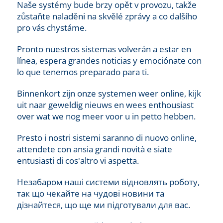
Naše systémy bude brzy opět v provozu, takže
zůstaňte naladěni na skvělé zprávy a co dalšího
pro vás chystáme.
Pronto nuestros sistemas volverán a estar en
línea, espera grandes noticias y emociónate con
lo que tenemos preparado para ti.
Binnenkort zijn onze systemen weer online, kijk
uit naar geweldig nieuws en wees enthousiast
over wat we nog meer voor u in petto hebben.
Presto i nostri sistemi saranno di nuovo online,
attendete con ansia grandi novità e siate
entusiasti di cos'altro vi aspetta.
Незабаром наші системи відновлять роботу,
так що чекайте на чудові новини та
дізнайтеся, що ще ми підготували для вас.